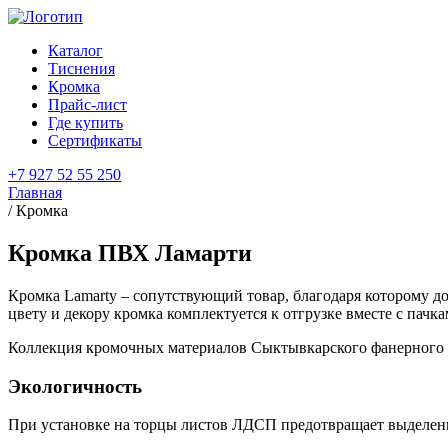
Каталог
Тиснения
Кромка
Прайс-лист
Где купить
Сертификаты
+7 927 52 55 250
Главная
/
Кромка
Кромка ПВХ
Ламарти
Кромка Lamarty – сопутствующий товар, благодаря которому д
цвету и декору кромка комплектуется к отгрузке вместе с пач
Коллекция кромочных материалов Сыктывкарского фанерного 
Экологичность
При установке на торцы листов ЛДСП предотвращает выделени